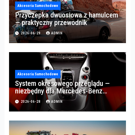
Akcesoria Samochodowe
Przyczepka dwuosiowa z hamulcem
— praktyczny przewodnik
2026-06-29
ADMIN
Akcesoria Samochodowe
System okresowego przeglądu —
niezbędny dla Mercedes‑Benz
Trucks w Poznaniu
2026-06-28
ADMIN