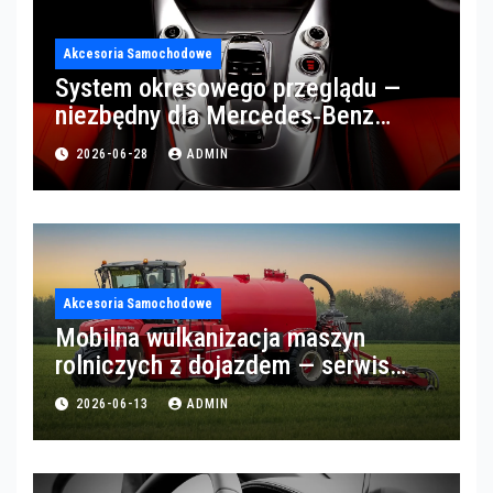
Akcesoria Samochodowe
System okresowego przeglądu —
niezbędny dla Mercedes‑Benz
Trucks w Poznaniu
2026-06-28
ADMIN
Akcesoria Samochodowe
Mobilna wulkanizacja maszyn
rolniczych z dojazdem — serwis
opon w okolicach Gorzowa
2026-06-13
ADMIN