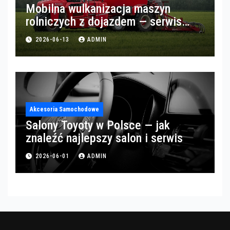
Mobilna wulkanizacja maszyn
rolniczych z dojazdem — serwis
opon w okolicach Gorzowa
2026-06-13
ADMIN
Akcesoria Samochodowe
Salony Toyoty w Polsce — jak
znaleźć najlepszy salon i serwis
2026-06-01
ADMIN