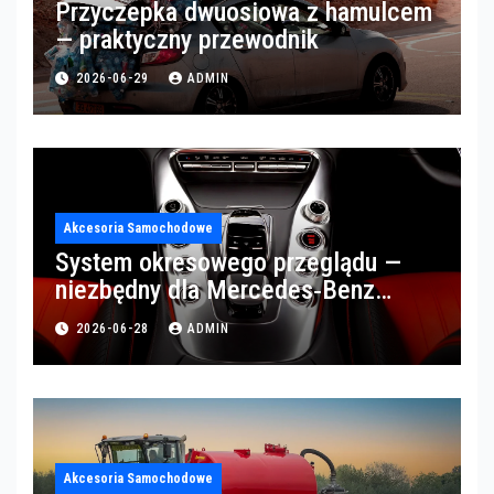
Przyczepka dwuosiowa z hamulcem
— praktyczny przewodnik
2026-06-29
ADMIN
Akcesoria Samochodowe
System okresowego przeglądu —
niezbędny dla Mercedes‑Benz
Trucks w Poznaniu
2026-06-28
ADMIN
Akcesoria Samochodowe