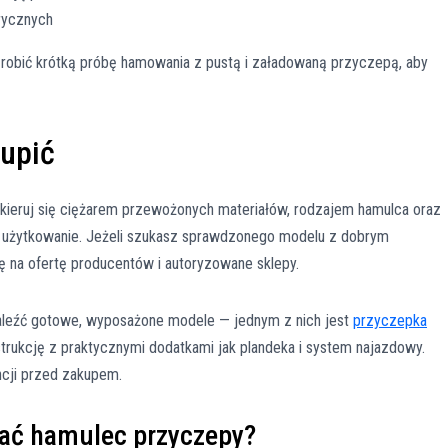
trycznych
robić krótką próbę hamowania z pustą i załadowaną przyczepą, aby
upić
ieruj się ciężarem przewożonych materiałów, rodzajem hamulca oraz
e użytkowanie. Jeżeli szukasz sprawdzonego modelu z dobrym
ę na ofertę producentów i autoryzowane sklepy.
aleźć gotowe, wyposażone modele — jednym z nich jest
przyczepka
nstrukcję z praktycznymi dodatkami jak plandeka i system najazdowy.
ncji przed zakupem.
wać hamulec przyczepy?