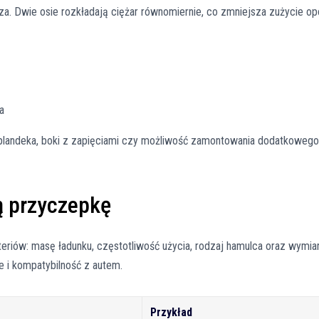
sza. Dwie osie rozkładają ciężar równomiernie, co zmniejsza zużycie o
a
 plandeka, boki z zapięciami czy możliwość zamontowania dodatkowego
ą przyczepkę
eriów: masę ładunku, częstotliwość użycia, rodzaj hamulca oraz wymia
e i kompatybilność z autem.
Przykład