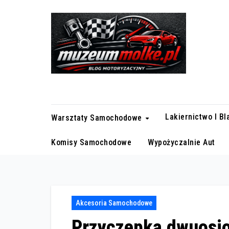
Skip
to
content
Blog motoryzacyjny
Lakiernictwo I B
Warsztaty Samochodowe
Komisy Samochodowe
Wypożyczalnie Aut
Akcesoria Samochodowe
Przyczepka dwuosi