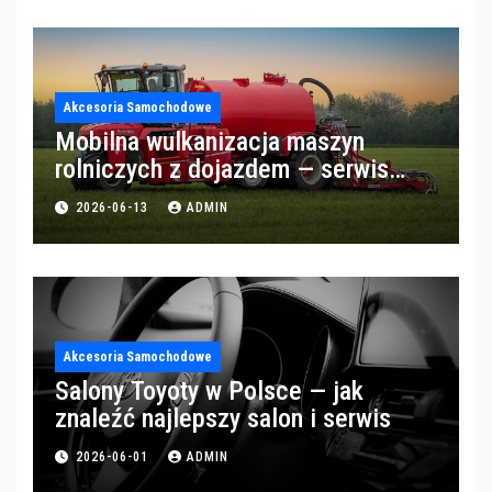
Akcesoria Samochodowe
Mobilna wulkanizacja maszyn
rolniczych z dojazdem — serwis
opon w okolicach Gorzowa
2026-06-13
ADMIN
Akcesoria Samochodowe
Salony Toyoty w Polsce — jak
znaleźć najlepszy salon i serwis
2026-06-01
ADMIN