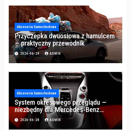
Akcesoria Samochodowe
Przyczepka dwuosiowa z hamulcem
— praktyczny przewodnik
2026-06-29
ADMIN
Akcesoria Samochodowe
System okresowego przeglądu —
niezbędny dla Mercedes‑Benz
Trucks w Poznaniu
2026-06-28
ADMIN