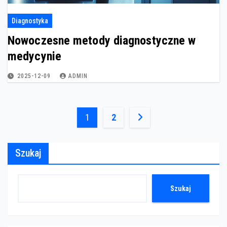
Diagnostyka
Nowoczesne metody diagnostyczne w
medycynie
2025-12-09
ADMIN
Stronicowanie
1
2
wpisów
Szukaj
Szukaj