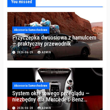
You missed
Akcesoria Samochodowe
Przyczepka dwuosiowa z hamulcem
— praktyczny przewodnik
2026-06-29
ADMIN
Akcesoria Samochodowe
System okresowego przeglądu —
niezbędny dla Mercedes‑Benz
Trucks w Poznaniu
2026-06-28
ADMIN