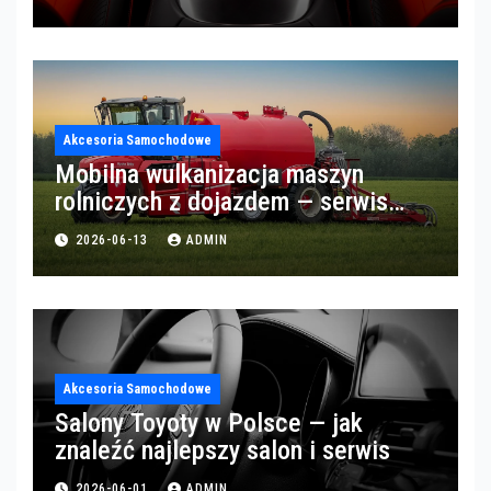
Akcesoria Samochodowe
Mobilna wulkanizacja maszyn
rolniczych z dojazdem — serwis
opon w okolicach Gorzowa
2026-06-13
ADMIN
Akcesoria Samochodowe
Salony Toyoty w Polsce — jak
znaleźć najlepszy salon i serwis
2026-06-01
ADMIN