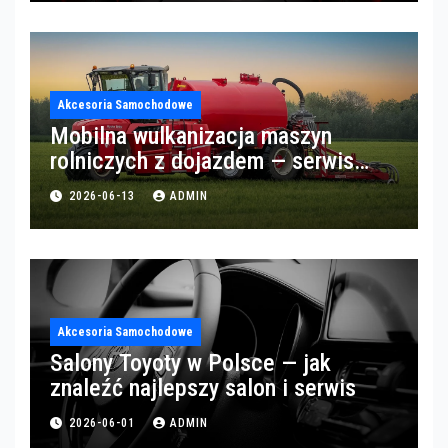
Akcesoria Samochodowe
Mobilna wulkanizacja maszyn
rolniczych z dojazdem — serwis
opon w okolicach Gorzowa
2026-06-13
ADMIN
Akcesoria Samochodowe
Salony Toyoty w Polsce — jak
znaleźć najlepszy salon i serwis
2026-06-01
ADMIN