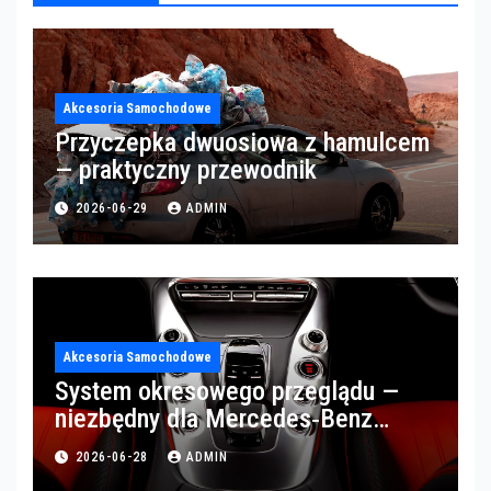
Akcesoria Samochodowe
Przyczepka dwuosiowa z hamulcem
— praktyczny przewodnik
2026-06-29
ADMIN
Akcesoria Samochodowe
System okresowego przeglądu —
niezbędny dla Mercedes‑Benz
Trucks w Poznaniu
2026-06-28
ADMIN