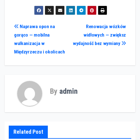
Nawigacja
Naprawa opon na
Renowacja wózków
gorąco — mobilna
widłowych — zwiększ
wpisu
wulkanizacja w
wydajność bez wymiany
Międzyrzeczu i okolicach
By
admin
Related Post