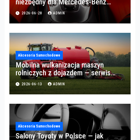
niezbędny dla Mercedes‑Benz
Trucks w Poznaniu
2026-06-28
ADMIN
Akcesoria Samochodowe
Mobilna wulkanizacja maszyn
rolniczych z dojazdem — serwis
opon w okolicach Gorzowa
2026-06-13
ADMIN
Akcesoria Samochodowe
Salony Toyoty w Polsce — jak