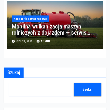
Akcesoria Samochodowe
Mobilna wulkanizacja maszyn
rolniczych z dojazdem — serwis
opon w okolicach Gorzowa
CZE 13, 2026
ADMIN
Szukaj
Szukaj