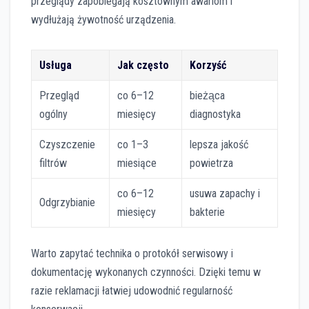
przeglądy zapobiegają kosztownym awariom i
wydłużają żywotność urządzenia.
Usługa
Jak często
Korzyść
Przegląd
co 6–12
bieżąca
ogólny
miesięcy
diagnostyka
Czyszczenie
co 1–3
lepsza jakość
filtrów
miesiące
powietrza
co 6–12
usuwa zapachy i
Odgrzybianie
miesięcy
bakterie
Warto zapytać technika o protokół serwisowy i
dokumentację wykonanych czynności. Dzięki temu w
razie reklamacji łatwiej udowodnić regularność