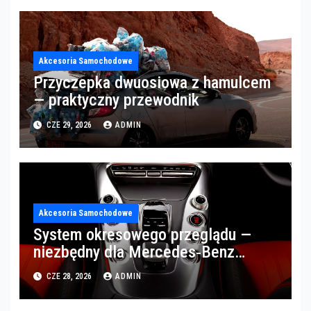
Akcesoria Samochodowe
Przyczepka dwuosiowa z hamulcem
— praktyczny przewodnik
CZE 29, 2026
ADMIN
Akcesoria Samochodowe
System okresowego przeglądu —
niezbędny dla Mercedes‑Benz
Trucks w Poznaniu
CZE 28, 2026
ADMIN