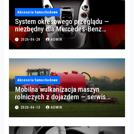
Akcesoria Samochodowe
System okresowego przeglądu —
niezbędny dla Mercedes‑Benz
Trucks w Poznaniu
2026-06-28
ADMIN
Akcesoria Samochodowe
Mobilna wulkanizacja maszyn
rolniczych z dojazdem — serwis
opon w okolicach Gorzowa
2026-06-13
ADMIN