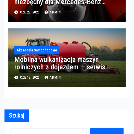
niezbędny dla Mercedes‑Benz
Trucks w Poznaniu
CZE 28, 2026
ADMIN
Akcesoria Samochodowe
Mobilna wulkanizacja maszyn
rolniczych z dojazdem — serwis
opon w okolicach Gorzowa
CZE 13, 2026
ADMIN
Szukaj