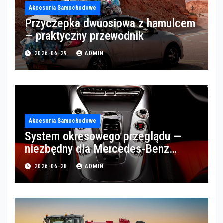
Akcesoria Samochodowe
Przyczepka dwuosiowa z hamulcem
— praktyczny przewodnik
2026-06-29
ADMIN
Akcesoria Samochodowe
System okresowego przeglądu —
niezbędny dla Mercedes‑Benz
Trucks w Poznaniu
2026-06-28
ADMIN