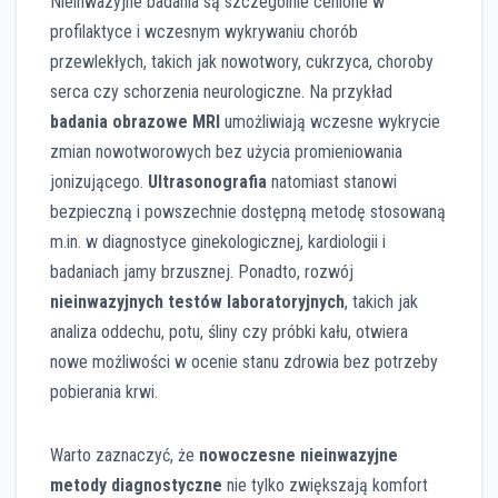
Nieinwazyjne badania są szczególnie cenione w
profilaktyce i wczesnym wykrywaniu chorób
przewlekłych, takich jak nowotwory, cukrzyca, choroby
serca czy schorzenia neurologiczne. Na przykład
badania obrazowe MRI
umożliwiają wczesne wykrycie
zmian nowotworowych bez użycia promieniowania
jonizującego.
Ultrasonografia
natomiast stanowi
bezpieczną i powszechnie dostępną metodę stosowaną
m.in. w diagnostyce ginekologicznej, kardiologii i
badaniach jamy brzusznej. Ponadto, rozwój
nieinwazyjnych testów laboratoryjnych
, takich jak
analiza oddechu, potu, śliny czy próbki kału, otwiera
nowe możliwości w ocenie stanu zdrowia bez potrzeby
pobierania krwi.
Warto zaznaczyć, że
nowoczesne nieinwazyjne
metody diagnostyczne
nie tylko zwiększają komfort