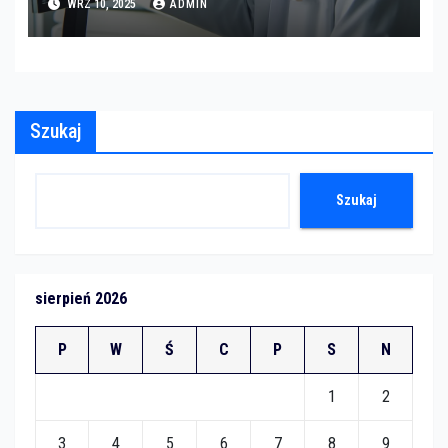
WRZ 10, 2025
ADMIN
Szukaj
Szukaj
sierpień 2026
P
W
Ś
C
P
S
N
1
2
3
4
5
6
7
8
9