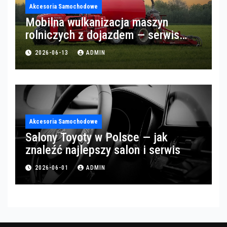
Akcesoria Samochodowe
Mobilna wulkanizacja maszyn
rolniczych z dojazdem — serwis
opon w okolicach Gorzowa
2026-06-13
ADMIN
Akcesoria Samochodowe
Salony Toyoty w Polsce — jak
znaleźć najlepszy salon i serwis
2026-06-01
ADMIN