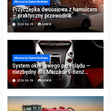
Akcesoria Samochodowe
Przyczepka dwuosiowa z hamulcem
— praktyczny przewodnik
2026-06-29
ADMIN
Akcesoria Samochodowe
System okresowego przeglądu —
niezbędny dla Mercedes‑Benz
Trucks w Poznaniu
2026-06-28
ADMIN