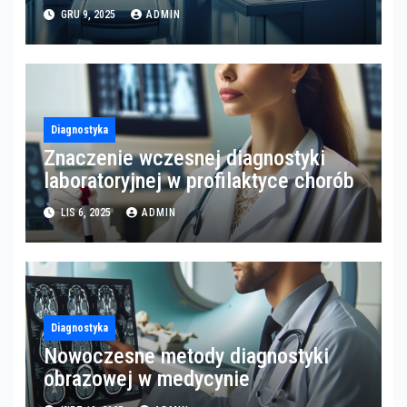
GRU 9, 2025
ADMIN
Diagnostyka
Znaczenie wczesnej diagnostyki
laboratoryjnej w profilaktyce chorób
LIS 6, 2025
ADMIN
Diagnostyka
Nowoczesne metody diagnostyki
obrazowej w medycynie