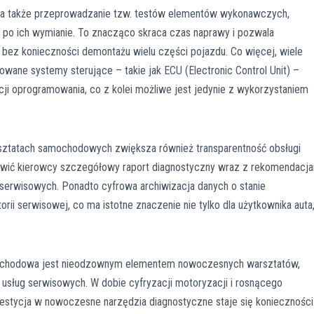
a także przeprowadzanie tzw. testów elementów wykonawczych,
w po ich wymianie. To znacząco skraca czas naprawy i pozwala
 bez konieczności demontażu wielu części pojazdu. Co więcej, wiele
ne systemy sterujące – takie jak ECU (Electronic Control Unit) –
acji oprogramowania, co z kolei możliwe jest jedynie z wykorzystaniem
ztatach samochodowych zwiększa również transparentność obsługi
awić kierowcy szczegółowy raport diagnostyczny wraz z rekomendacj
serwisowych. Ponadto cyfrowa archiwizacja danych o stanie
ii serwisowej, co ma istotne znaczenie nie tylko dla użytkownika auta
chodowa jest nieodzownym elementem nowoczesnych warsztatów,
usług serwisowych. W dobie cyfryzacji motoryzacji i rosnącego
estycja w nowoczesne narzędzia diagnostyczne staje się koniecznośc