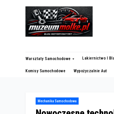
Skip
to
content
Blog motoryzacyjny
Lakiernictwo I B
Warsztaty Samochodowe
Komisy Samochodowe
Wypożyczalnie Aut
Mechanika Samochodowa
Nowoczesne technol