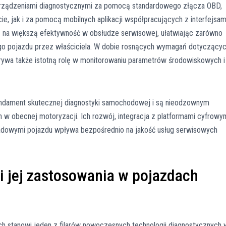
urządzeniami diagnostycznymi za pomocą standardowego złącza OBD,
, jak i za pomocą mobilnych aplikacji współpracujących z interfejsam
ię na większą efektywność w obsłudze serwisowej, ułatwiając zarówno
nego pojazdu przez właściciela. W dobie rosnących wymagań dotyczący
dgrywa także istotną rolę w monitorowaniu parametrów środowiskowych i
ndament skutecznej diagnostyki samochodowej i są nieodzownym
w obecnej motoryzacji. Ich rozwój, integracja z platformami cyfrowy
ładowymi pojazdu wpływa bezpośrednio na jakość usług serwisowych
i jej zastosowania w pojazdach
 stanowi jeden z filarów nowoczesnych technologii diagnostycznych 