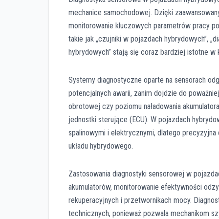
mechanice samochodowej. Dzięki zaawansowany
monitorowanie kluczowych parametrów pracy pod
takie jak „czujniki w pojazdach hybrydowych”, 
hybrydowych” stają się coraz bardziej istotne w
Systemy diagnostyczne oparte na sensorach odgr
potencjalnych awarii, zanim dojdzie do poważniej
obrotowej czy poziomu naładowania akumulatora 
jednostki sterujące (ECU). W pojazdach hybry
spalinowymi i elektrycznymi, dlatego precyzyjn
układu hybrydowego.
Zastosowania diagnostyki sensorowej w pojazdac
akumulatorów, monitorowanie efektywności odzys
rekuperacyjnych i przetwornikach mocy. Diagno
technicznych, ponieważ pozwala mechanikom szy