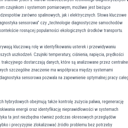
m czujnikom i systemom pomiarowym, możliwe jest bieżące
zespołów zarówno spalinowych, jak i elektrycznych. Słowa kluczowe
„diagnostyka sensorowa” czy „technologie diagnostyczne samochodów
 kontekście rosnącej popularności ekologicznych środków transportu.
ywają kluczową rolę w identyfikowaniu usterek i przewidywaniu
szych uszkodzeń. Czujniki temperatury, ciśnienia, napięcia, prędkości
trakcyjnego dostarczają danych, które są analizowane przez centralne
dowych szczególne znaczenie ma współpraca między systemami
a diagnostyka sensorowa pozwala na zapewnienie optymalnej pracy całe
h hybrydowych obejmują także kontrolę zużycia paliwa, regenerację
kiwania energii oraz identyfikację nieprawidłowości w systemach
styka ta jest niezbędna również podczas okresowych przeglądów
bko i precyzyjnie zlokalizować źródło problemu bez potrzeby