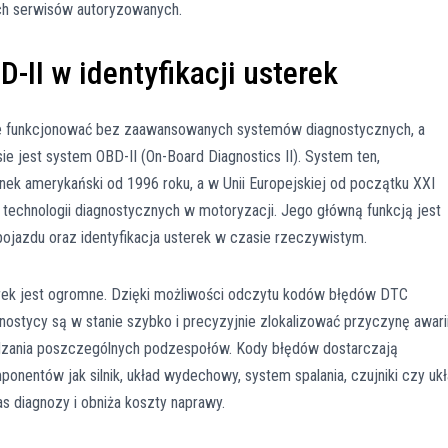
ych serwisów autoryzowanych.
II w identyfikacji usterek
 funkcjonować bez zaawansowanych systemów diagnostycznych, a
e jest system OBD-II (On-Board Diagnostics II). System ten,
k amerykański od 1996 roku, a w Unii Europejskiej od początku XXI
echnologii diagnostycznych w motoryzacji. Jego główną funkcją jest
jazdu oraz identyfikacja usterek w czasie rzeczywistym.
erek jest ogromne. Dzięki możliwości odczytu kodów błędów DTC
nostycy są w stanie szybko i precyzyjnie zlokalizować przyczynę awarii
zania poszczególnych podzespołów. Kody błędów dostarczają
ponentów jak silnik, układ wydechowy, system spalania, czujniki czy uk
as diagnozy i obniża koszty naprawy.