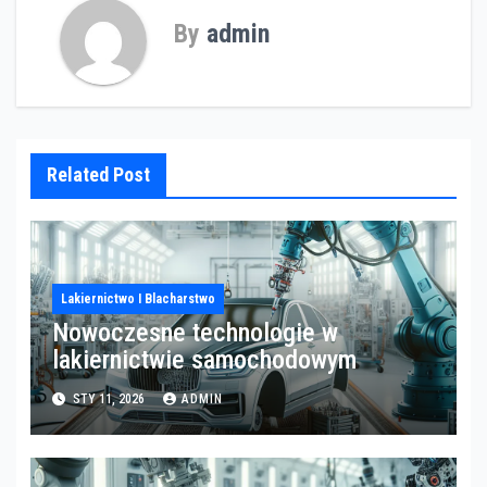
By
admin
Related Post
Lakiernictwo I Blacharstwo
Nowoczesne technologie w
lakiernictwie samochodowym
STY 11, 2026
ADMIN