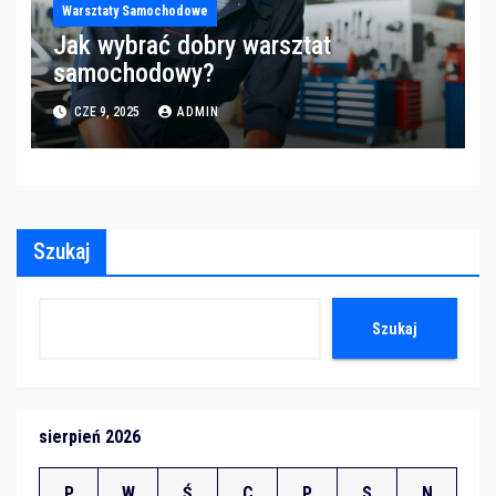
Warsztaty Samochodowe
Jak wybrać dobry warsztat
samochodowy?
CZE 9, 2025
ADMIN
Szukaj
Szukaj
sierpień 2026
P
W
Ś
C
P
S
N