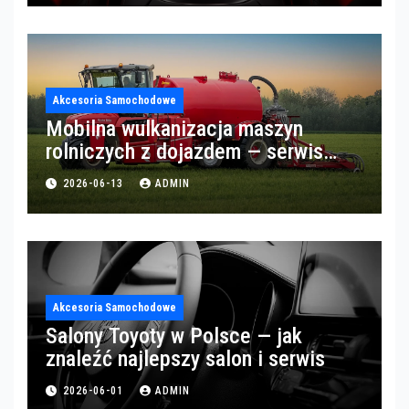
Akcesoria Samochodowe
Mobilna wulkanizacja maszyn
rolniczych z dojazdem — serwis
opon w okolicach Gorzowa
2026-06-13
ADMIN
Akcesoria Samochodowe
Salony Toyoty w Polsce — jak
znaleźć najlepszy salon i serwis
2026-06-01
ADMIN