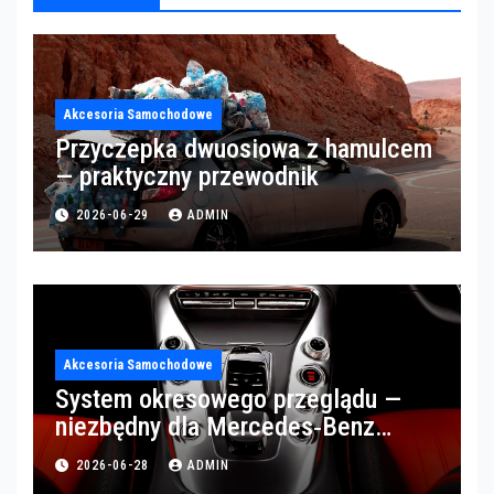
Akcesoria Samochodowe
Przyczepka dwuosiowa z hamulcem
— praktyczny przewodnik
2026-06-29
ADMIN
Akcesoria Samochodowe
System okresowego przeglądu —
niezbędny dla Mercedes‑Benz
Trucks w Poznaniu
2026-06-28
ADMIN