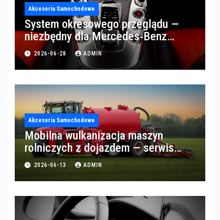
Akcesoria Samochodowe
System okresowego przeglądu —
niezbędny dla Mercedes‑Benz
Trucks w Poznaniu
2026-06-28
ADMIN
Akcesoria Samochodowe
Mobilna wulkanizacja maszyn
rolniczych z dojazdem — serwis
opon w okolicach Gorzowa
2026-06-13
ADMIN