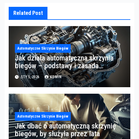
Related Post
Automatyczne Skrzynie Biegów
Jak działa automatyczna skrzynia
biegów – podstawy i zasada
działania
STY 5, 2026
ADMIN
Automatyczne Skrzynie Biegów
Jak dbać o automatyczną skrzynię
biegów, by służyła przez lata