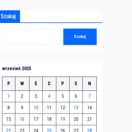
Szukaj
Szukaj
wrzesień 2025
P
W
Ś
C
P
S
N
1
2
3
4
5
6
7
8
9
10
11
12
13
14
15
16
17
18
19
20
21
22
23
24
25
26
27
28