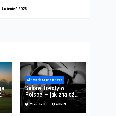
kwiecień 2025
Akcesoria Samochodowe
ja
Salony Toyoty w
z
Polsce — jak znaleźć
najlepszy salon i
2026-06-01
ADMIN
serwis