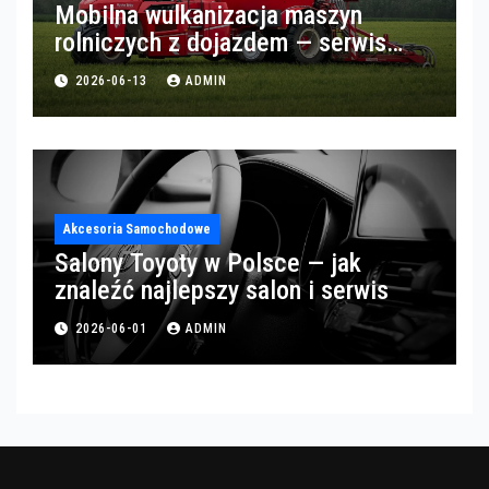
Mobilna wulkanizacja maszyn
rolniczych z dojazdem — serwis
opon w okolicach Gorzowa
2026-06-13
ADMIN
Akcesoria Samochodowe
Salony Toyoty w Polsce — jak
znaleźć najlepszy salon i serwis
2026-06-01
ADMIN