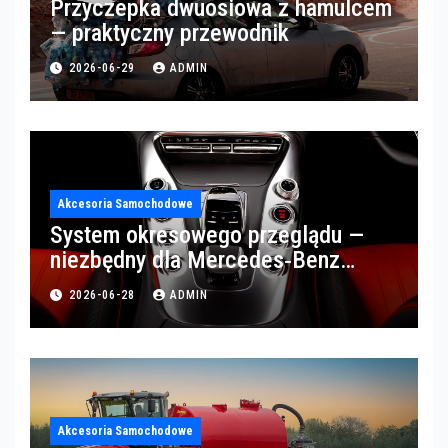
Przyczepka dwuosiowa z hamulcem
— praktyczny przewodnik
2026-06-29
ADMIN
Akcesoria Samochodowe
System okresowego przeglądu —
niezbędny dla Mercedes‑Benz
Trucks w Poznaniu
2026-06-28
ADMIN
Akcesoria Samochodowe