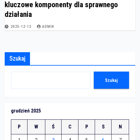
kluczowe komponenty dla sprawnego
działania
2025-12-12
ADMIN
Szukaj
Szukaj
grudzień 2025
P
W
Ś
C
P
S
N