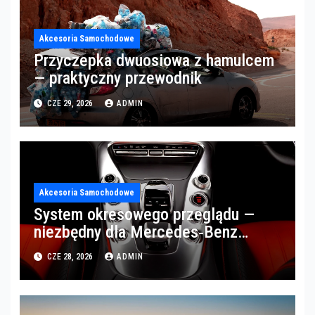
Akcesoria Samochodowe
Przyczepka dwuosiowa z hamulcem
— praktyczny przewodnik
CZE 29, 2026
ADMIN
Akcesoria Samochodowe
System okresowego przeglądu —
niezbędny dla Mercedes‑Benz
Trucks w Poznaniu
CZE 28, 2026
ADMIN