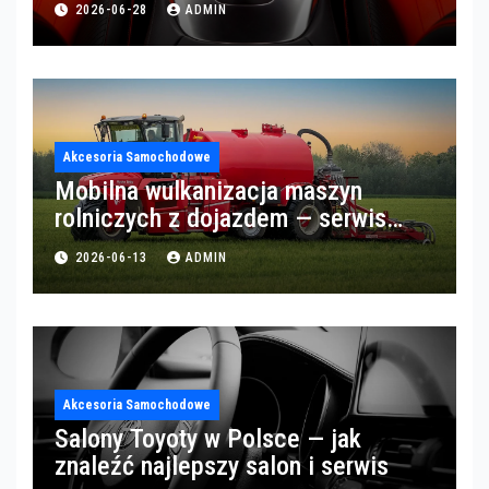
2026-06-28
ADMIN
Akcesoria Samochodowe
Mobilna wulkanizacja maszyn
rolniczych z dojazdem — serwis
opon w okolicach Gorzowa
2026-06-13
ADMIN
Akcesoria Samochodowe
Salony Toyoty w Polsce — jak
znaleźć najlepszy salon i serwis