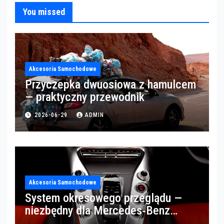
You missed
Akcesoria Samochodowe
Przyczepka dwuosiowa z hamulcem
— praktyczny przewodnik
2026-06-29
ADMIN
Akcesoria Samochodowe
System okresowego przeglądu —
niezbędny dla Mercedes‑Benz
Trucks w Poznaniu