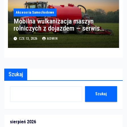
Akcesoria Samochodowe
Mobilna wulkanizacja maszyn
rolniczych z dojazdem — serwis
opon w okolicach Gorzowa
CZE 13, 2026
ADMIN
Szukaj
Szukaj
sierpień 2026