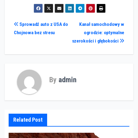
Nawigacja
Sprowadź auto z USA do
Kanał samochodowy w
Chojnowa bez stresu
ogrodzie: optymalne
wpisu
szerokości i głębokości
By
admin
Related Post