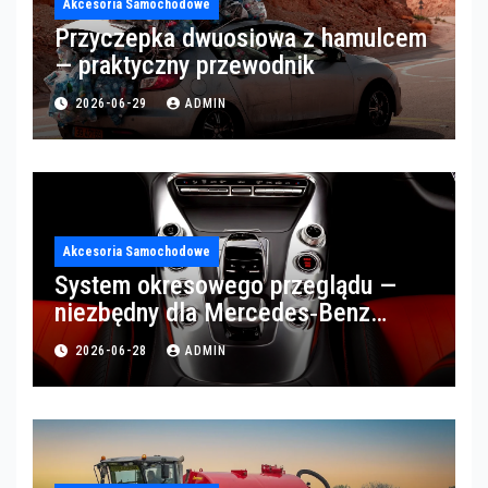
Akcesoria Samochodowe
Przyczepka dwuosiowa z hamulcem
— praktyczny przewodnik
2026-06-29
ADMIN
Akcesoria Samochodowe
System okresowego przeglądu —
niezbędny dla Mercedes‑Benz
Trucks w Poznaniu
2026-06-28
ADMIN