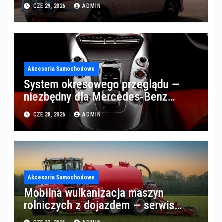
CZE 29, 2026
ADMIN
Akcesoria Samochodowe
System okresowego przeglądu —
niezbędny dla Mercedes‑Benz
Trucks w Poznaniu
CZE 28, 2026
ADMIN
Akcesoria Samochodowe
Mobilna wulkanizacja maszyn
rolniczych z dojazdem — serwis
opon w okolicach Gorzowa