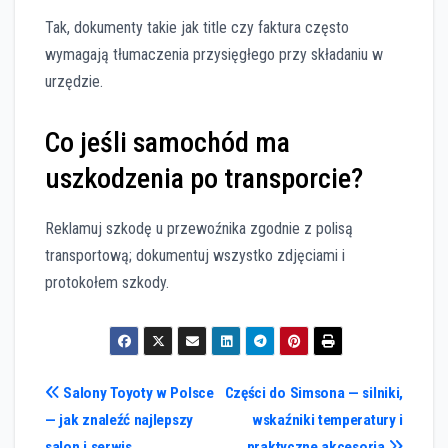
Tak, dokumenty takie jak title czy faktura często
wymagają tłumaczenia przysięgłego przy składaniu w
urzędzie.
Co jeśli samochód ma
uszkodzenia po transporcie?
Reklamuj szkodę u przewoźnika zgodnie z polisą
transportową; dokumentuj wszystko zdjęciami i
protokołem szkody.
Nawigacja
Salony Toyoty w Polsce
Części do Simsona — silniki,
— jak znaleźć najlepszy
wskaźniki temperatury i
wpisu
salon i serwis
praktyczne akcesoria