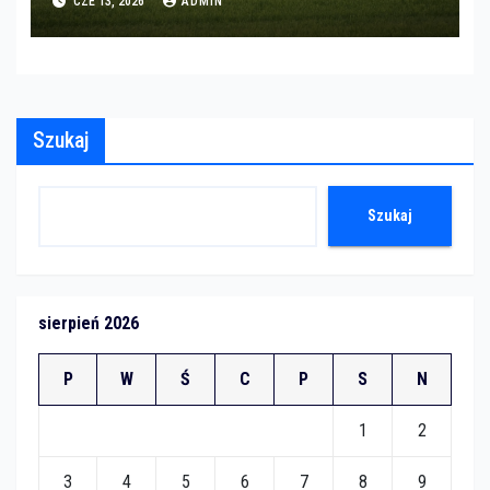
CZE 13, 2026
ADMIN
Szukaj
Szukaj
sierpień 2026
P
W
Ś
C
P
S
N
1
2
3
4
5
6
7
8
9