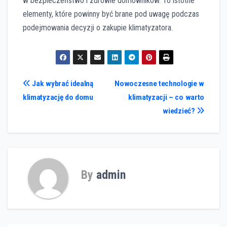
w bezpieczeństwo i zdrowie domowników. To istotne
elementy, które powinny być brane pod uwagę podczas
podejmowania decyzji o zakupie klimatyzatora.
Nawigacja
Jak wybrać idealną
Nowoczesne technologie w
klimatyzację do domu
klimatyzacji – co warto
wpisu
wiedzieć?
By
admin