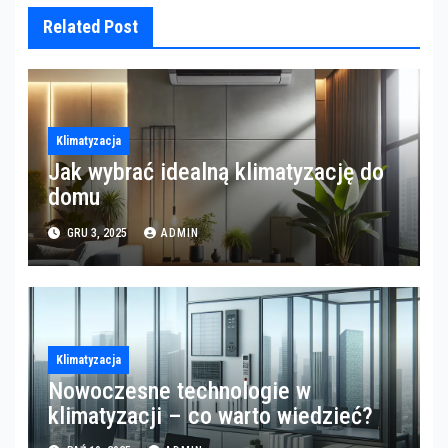
Related Post
Klimatyzacja
Jak wybrać idealną klimatyzację do
domu
GRU 3, 2025
ADMIN
Klimatyzacja
Nowoczesne technologie w
klimatyzacji – co warto wiedzieć?