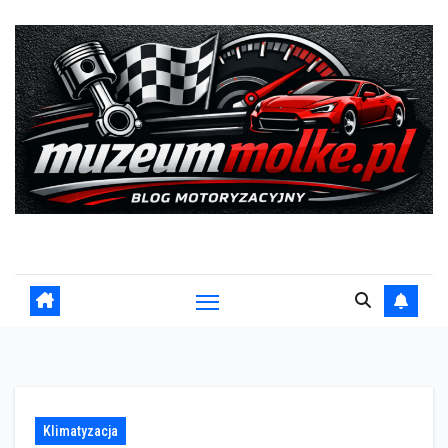
Skip
to
content
Blog motoryzacyjny
Klimatyzacja