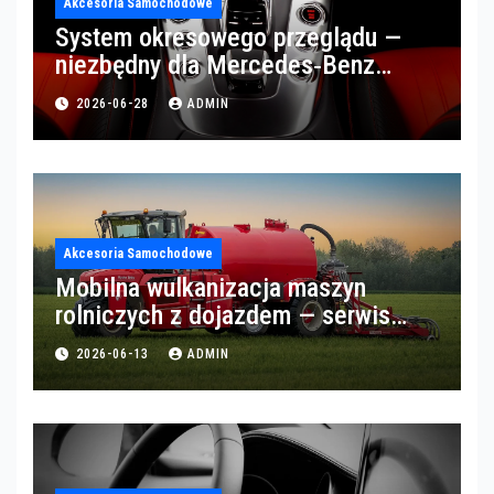
Akcesoria Samochodowe
System okresowego przeglądu —
niezbędny dla Mercedes‑Benz
Trucks w Poznaniu
2026-06-28
ADMIN
Akcesoria Samochodowe
Mobilna wulkanizacja maszyn
rolniczych z dojazdem — serwis
opon w okolicach Gorzowa
2026-06-13
ADMIN