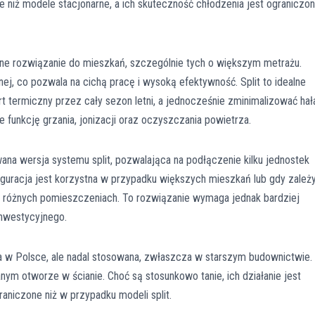
ze niż modele stacjonarne, a ich skuteczność chłodzenia jest ograniczo
ane rozwiązanie do mieszkań, szczególnie tych o większym metrażu.
ej, co pozwala na cichą pracę i wysoką efektywność. Split to idealne
t termiczny przez cały sezon letni, a jednocześnie zminimalizować hał
e funkcję grzania, jonizacji oraz oczyszczania powietrza.
na wersja systemu split, pozwalająca na podłączenie kilku jednostek
guracja jest korzystna w przypadku większych mieszkań lub gdy zależ
w różnych pomieszczeniach. To rozwiązanie wymaga jednak bardziej
nwestycyjnego.
a w Polsce, ale nadal stosowana, zwłaszcza w starszym budownictwie.
nym otworze w ścianie. Choć są stosunkowo tanie, ich działanie jest
raniczone niż w przypadku modeli split.