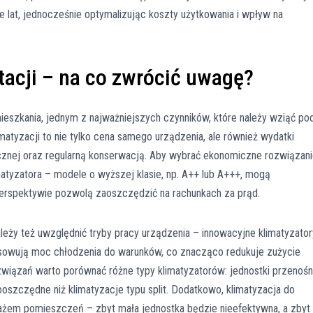
 lat, jednocześnie optymalizując koszty użytkowania i wpływ na
tacji – na co zwrócić uwagę?
ieszkania, jednym z najważniejszych czynników, które należy wziąć po
imatyzacji to nie tylko cena samego urządzenia, ale również wydatki
cznej oraz regularną konserwacją. Aby wybrać ekonomiczne rozwiązani
atyzatora – modele o wyższej klasie, np. A++ lub A+++, mogą
erspektywie pozwolą zaoszczędzić na rachunkach za prąd.
ależy też uwzględnić tryby pracy urządzenia – innowacyjne klimatyzator
sowują moc chłodzenia do warunków, co znacząco redukuje zużycie
związań warto porównać różne typy klimatyzatorów: jednostki przenoś
oszczędne niż klimatyzacje typu split. Dodatkowo, klimatyzacja do
ażem pomieszczeń – zbyt mała jednostka będzie nieefektywna, a zbyt