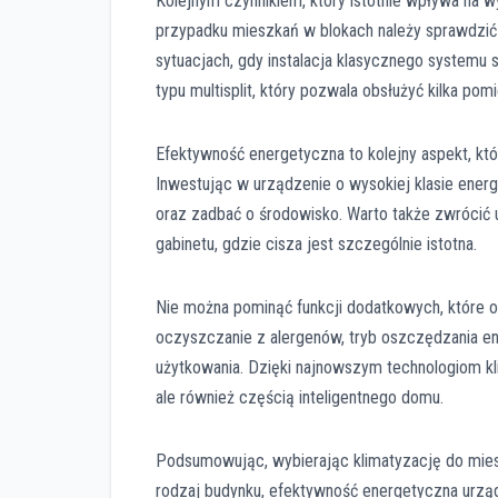
Kolejnym czynnikiem, który istotnie wpływa na w
przypadku mieszkań w blokach należy sprawdzić 
sytuacjach, gdy instalacja klasycznego systemu s
typu multisplit, który pozwala obsłużyć kilka po
Efektywność energetyczna to kolejny aspekt, któ
Inwestując w urządzenie o wysokiej klasie energ
oraz zadbać o środowisko. Warto także zwrócić 
gabinetu, gdzie cisza jest szczególnie istotna.
Nie można pominąć funkcji dodatkowych, które of
oczyszczanie z alergenów, tryb oszczędzania e
użytkowania. Dzięki najnowszym technologiom kli
ale również częścią inteligentnego domu.
Podsumowując, wybierając klimatyzację do miesz
rodzaj budynku, efektywność energetyczna urzą