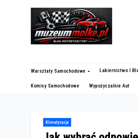
Skip
to
content
Blog motoryzacyjny
Lakiernictwo I B
Warsztaty Samochodowe
Komisy Samochodowe
Wypożyczalnie Aut
Klimatyzacja
Jak wybrać odpowie