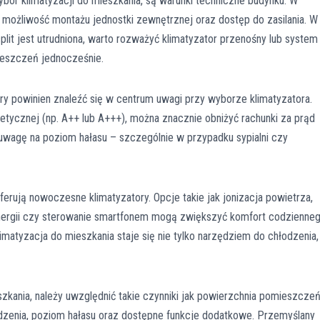
ybór klimatyzacji do mieszkania, są warunki techniczne budynku. W
możliwość montażu jednostki zewnętrznej oraz dostęp do zasilania. W
plit jest utrudniona, warto rozważyć klimatyzator przenośny lub system
mieszczeń jednocześnie.
ry powinien znaleźć się w centrum uwagi przy wyborze klimatyzatora.
etycznej (np. A++ lub A+++), można znacznie obniżyć rachunki za prąd
uwagę na poziom hałasu – szczególnie w przypadku sypialni czy
erują nowoczesne klimatyzatory. Opcje takie jak jonizacja powietrza,
nergii czy sterowanie smartfonem mogą zwiększyć komfort codzienne
matyzacja do mieszkania staje się nie tylko narzędziem do chłodzenia,
kania, należy uwzględnić takie czynniki jak powierzchnia pomieszczeń
dzenia, poziom hałasu oraz dostępne funkcje dodatkowe. Przemyślany