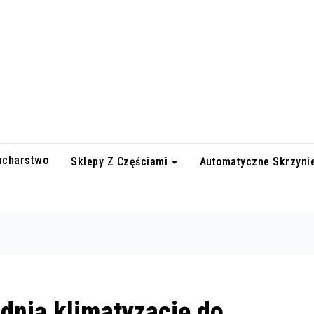
lacharstwo
Sklepy Z Częściami
Automatyczne Skrzyni
dnią klimatyzację do