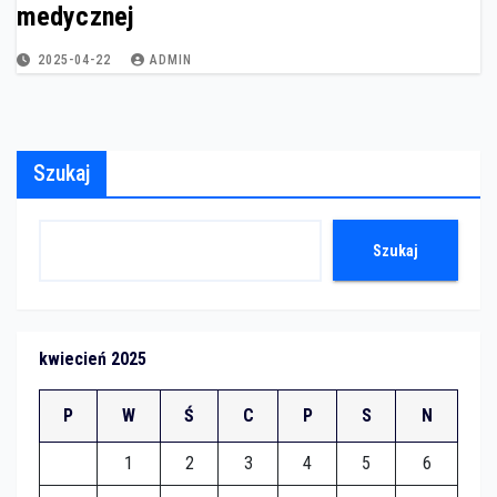
medycznej
2025-04-22
ADMIN
Szukaj
Szukaj
kwiecień 2025
P
W
Ś
C
P
S
N
1
2
3
4
5
6