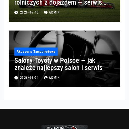
rolniczych z dojazdem — serwis
opon w okolicach Gorzowa
2026-06-13
ADMIN
Akcesoria Samochodowe
Salony Toyoty w Polsce — jak
znaleźć najlepszy salon i serwis
2026-06-01
ADMIN