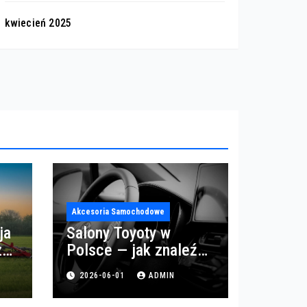
kwiecień 2025
Akcesoria Samochodowe
ja
Salony Toyoty w
z
Polsce — jak znaleźć
najlepszy salon i
2026-06-01
ADMIN
serwis