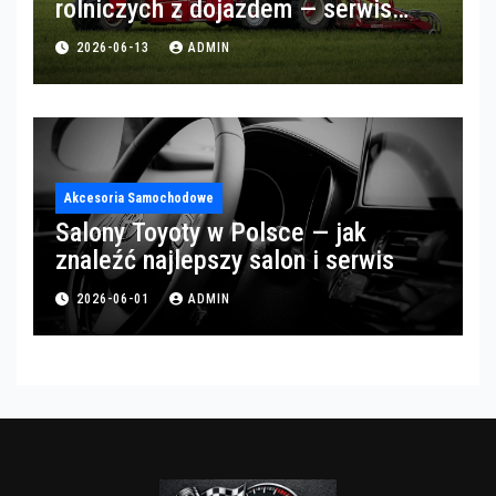
rolniczych z dojazdem — serwis
opon w okolicach Gorzowa
2026-06-13
ADMIN
Akcesoria Samochodowe
Salony Toyoty w Polsce — jak
znaleźć najlepszy salon i serwis
2026-06-01
ADMIN