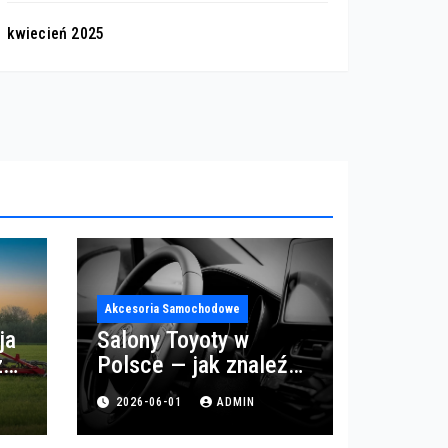
kwiecień 2025
Akcesoria Samochodowe
ja
Salony Toyoty w
z
Polsce — jak znaleźć
najlepszy salon i
2026-06-01
ADMIN
serwis