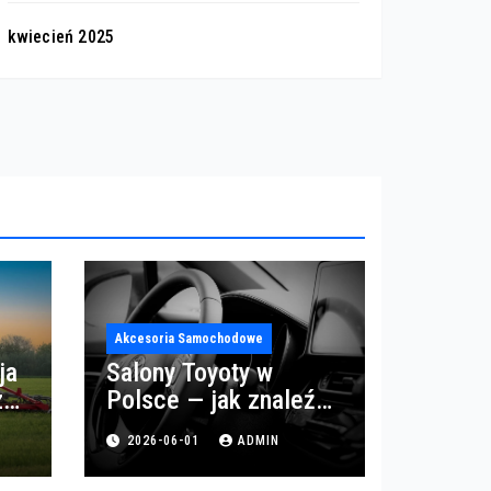
kwiecień 2025
Akcesoria Samochodowe
ja
Salony Toyoty w
z
Polsce — jak znaleźć
najlepszy salon i
2026-06-01
ADMIN
serwis